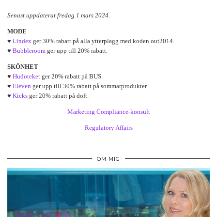
Senast uppdaterat fredag 1 mars 2024.
MODE
♥
Lindex
ger 30% rabatt på alla ytterplagg med koden out2014.
♥
Bubbleroom
ger upp till 20% rabatt.
SKÖNHET
♥
Hudoteket
ger 20% rabatt på BUS.
♥
Eleven
ger upp till 30% rabatt på sommarprodukter.
♥
Kicks
ger 20% rabatt på doft.
Marketing Compliance-konsult
Regulatory Affairs
OM MIG