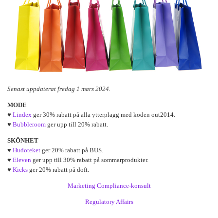
Senast uppdaterat fredag 1 mars 2024.
MODE
♥
Lindex
ger 30% rabatt på alla ytterplagg med koden out2014.
♥
Bubbleroom
ger upp till 20% rabatt.
SKÖNHET
♥
Hudoteket
ger 20% rabatt på BUS.
♥
Eleven
ger upp till 30% rabatt på sommarprodukter.
♥
Kicks
ger 20% rabatt på doft.
Marketing Compliance-konsult
Regulatory Affairs