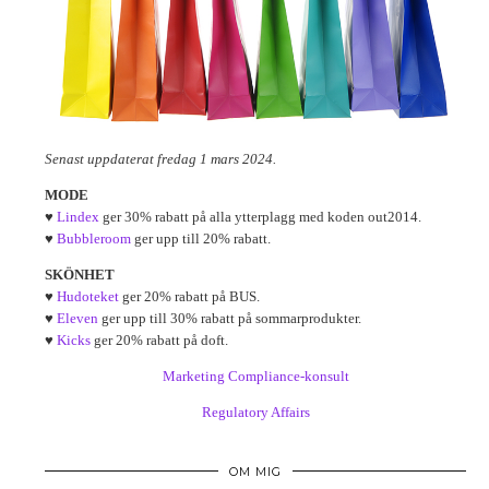
Senast uppdaterat fredag 1 mars 2024.
MODE
♥
Lindex
ger 30% rabatt på alla ytterplagg med koden out2014.
♥
Bubbleroom
ger upp till 20% rabatt.
SKÖNHET
♥
Hudoteket
ger 20% rabatt på BUS.
♥
Eleven
ger upp till 30% rabatt på sommarprodukter.
♥
Kicks
ger 20% rabatt på doft.
Marketing Compliance-konsult
Regulatory Affairs
OM MIG