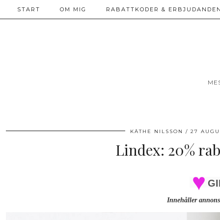
START
OM MIG
RABATTKODER & ERBJUDANDEN
ME
KÄTHE NILSSON
27 AUGU
Lindex: 20% raba
GI
Innehåller annons