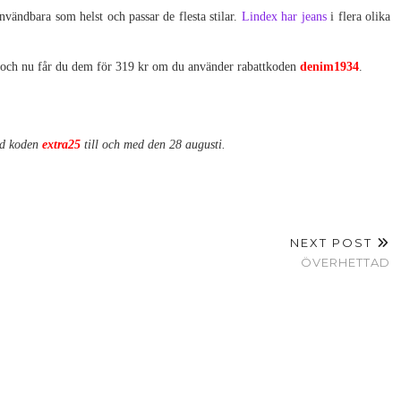
användbara som helst och passar de flesta stilar.
Lindex har jeans
i flera olika
r och nu får du dem för 319 kr om du använder rabattkoden
denim1934
.
ed koden
extra25
till och med den 28 augusti.
NEXT POST
ÖVERHETTAD