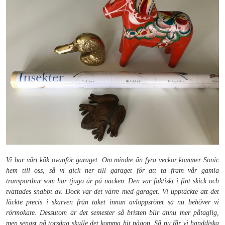
Vi har vårt kök ovanför garaget. Om mindre än fyra veckor kommer Sonic
hem till oss, så vi gick ner till garaget för att ta fram vår gamla
transportbur som har tjugo år på nacken. Den var faktiskt i fint skick och
tvättades snabbt av. Dock var det värre med garaget. Vi upptäckte att det
läckte precis i skarven från taket innan avloppsröret så nu behöver vi
rörmokare. Dessutom är det semester så bristen blir ännu mer påtaglig,
men senast på torsdag skulle det komma hit någon. Så nu får vi handdiska