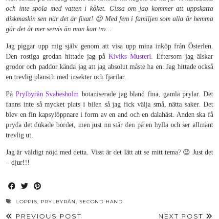
och inte spola med vatten i köket. Gissa om jag kommer att uppskatta
diskmaskin sen när det är fixat! 😉 Med fem i familjen som alla är hemma
går det åt mer servis än man kan tro…
Jag piggar upp mig själv genom att visa upp mina inköp från Österlen.
Den rostiga grodan hittade jag på
Kiviks Musteri
. Eftersom jag älskar
grodor och paddor kända jag att jag absolut måste ha en. Jag hittade också
en trevlig plansch med insekter och fjärilar.
På
Prylbyrån Svabesholm
botaniserade jag bland fina, gamla prylar. Det
fanns inte så mycket plats i bilen så jag fick välja små, nätta saker. Det
blev en fin kapsylöppnare i form av en and och en dalahäst. Anden ska få
pryda det dukade bordet, men just nu står den på en hylla och ser allmänt
trevlig ut.
Jag är väldigt nöjd med detta. Visst är det lätt att se mitt tema? 😉 Just det
– djur!!!
LOPPIS
,
PRYLBYRÅN
,
SECOND HAND
PREVIOUS POST
NEXT POST