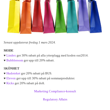
Senast uppdaterat fredag 1 mars 2024.
MODE
♥
Lindex
ger 30% rabatt på alla ytterplagg med koden out2014.
♥
Bubbleroom
ger upp till 20% rabatt.
SKÖNHET
♥
Hudoteket
ger 20% rabatt på BUS.
♥
Eleven
ger upp till 30% rabatt på sommarprodukter.
♥
Kicks
ger 20% rabatt på doft.
Marketing Compliance-konsult
Regulatory Affairs