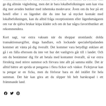
ge dig allmän vägledning, men det är bara lokalbefolkningen som kan visa
dig mer avsides butiker med inhemska modevaror. Även om du bor på ett
hotell eller i en lägenhet där du inte har så mycket kontakt med
lokalbefolkningen, kan du alltid fråga receptionisten eller lägenhetsägaren
om var de själva brukar köpa kläder och om de har några favoritbutiker att
rekommendera.
Kort sagt, var extra vaksam när du shoppar utomlands: dolda
transaktionsavgifter, sluga handlare, och lockande specialerbjudanden
kommer att vänta på dig överallt. Det kommer vara betydligt enklare att
gå i en fälla eftersom du inte vet hur det vanligtvis går till i landet. Och
om du bestämmer dig för att betala med kontanter överallt, så var extra
försiktig med större summor och förvara inte allt på samma ställe. Det är
alltid bättre att sprida ut pengarna i flera fickor och väskor. Ficktjuvar kan
ta pengar ur en ficka, men du förlorar bara en del istället för hela
summan. Det här kan göra att du slipper bli helt barskrapad i ett
främmande land.