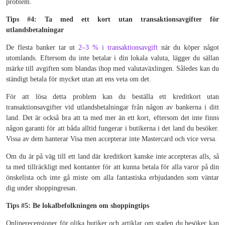
problem.
Tips #4: Ta med ett kort utan transaktionsavgifter för
utlandsbetalningar
De flesta banker tar ut
2–3 % i transaktionsavgift
när du köper något
utomlands. Eftersom du inte betalar i din lokala valuta, lägger du sällan
märke till avgiften som blandas ihop med valutaväxlingen. Således kan du
ständigt betala för mycket utan att ens veta om det.
För att lösa detta problem kan du beställa ett kreditkort utan
transaktionsavgifter vid utlandsbetalningar från någon av bankerna i ditt
land. Det är också bra att ta med mer än ett kort, eftersom det inte finns
någon garanti för att båda alltid fungerar i butikerna i det land du besöker.
Vissa av dem hanterar Visa men accepterar inte Mastercard och vice versa.
Om du är på väg till ett land där kreditkort kanske inte accepteras alls, så
ta med tillräckligt med kontanter för att kunna betala för alla varor på din
önskelista och inte gå miste om alla fantastiska erbjudanden som väntar
dig under shoppingresan.
Tips #5: Be lokalbefolkningen om shoppingtips
Onlinerecensioner för olika butiker och artiklar om staden du besöker kan