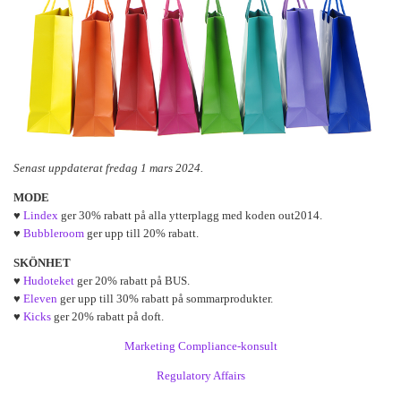
Senast uppdaterat fredag 1 mars 2024.
MODE
♥
Lindex
ger 30% rabatt på alla ytterplagg med koden out2014.
♥
Bubbleroom
ger upp till 20% rabatt.
SKÖNHET
♥
Hudoteket
ger 20% rabatt på BUS.
♥
Eleven
ger upp till 30% rabatt på sommarprodukter.
♥
Kicks
ger 20% rabatt på doft.
Marketing Compliance-konsult
Regulatory Affairs