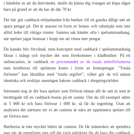
i händelse av att du återvänder, skulle du känna dig tvungen att köpa något
bara på grund av att du har de där 70 kr.
Det här gör cashback-erbjudanden från butiker till ett ganska dåligt sätt att
spara pengar på. Det är snarare en form av bonus- och rabattjakt som inte
alltid leder till riktiga vinster. Samma sak händer ofta i spelsammanhang,
när spelare jagar bonusar i hopp om att vinna mer pengar.
Du kanske blir förvånad, men konceptet med cashback i spelsammanhang
liknar i mångt och mycket det som förekommer i klädbutiker. På ett
onlinecasino, är cashback
en procentandel av de totala nettoförlusterna
som krediteras till spelarens konto i form av bonuspengar. “Totala
förluster” kan likställas med “totala utgifter”, vilket gör de två nästan
identiska och avslöjar sanningen bakom cashback i shoppingvärlden.
Intressant nog är det bara spelare som förlorat nästan allt de satt in som är
berättigade till en cashback-bonus på ett casino. Om du till exempel sätter
in 5 000 kr och bara förlorar 1 000 kr, så får du ingenting. Utan att
analysera det närmare ser vi att casinon är nära att uppmuntra spelare till
att förlora mer.
Butikerna är inte mycket bättre än casinon. De får människor att spendera
mer när de egentligen inte vill det (och självklart får du bara din cashback