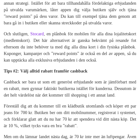
annan strategi. Istället för att bara tillhandahålla fördelaktiga erbjudanden
på utvalda varumärken, låter appen dig välja butiken själv och tjäna
”reward points” på dess varor. Du kan till exempel tjäna dem genom att
bara gå in i butiken eller skanna streckkoder på utvalda varor.
Och slutligen,
Stocard
, en plånbok för mobilen för alla dina lojalitetskort
(medlemskort). Det här alternativet är ganska bekvämt på resande fot
eftersom du inte behöver ta med dig alla dina kort i din fysiska plånbok.
Kuponger, kampanjer och ”reward points” är också en del av appen, så du
kan upptäcka alla exklusiva erbjudanden i den också.
Tips #2: Välj alltid rabatt framför cashback
Cashback ser bara ut som ett generöst erbjudande som är jämförbart med
en rabatt, men gynnar faktiskt butikerna istället för kunderna. Dessutom är
det helt värdelöst när det kommer till shopping i ett annat land.
Föreställ dig att du kommer till en klädbutik utomlands och köper ett par
jeans för 700 kr. Butiken ber om ditt mobilnummer, registrerat i systemet,
och förklarar glatt att du nu har 70 kr att spendera vid ditt nästa köp. Det
är 10 %, vilket tycks vara en bra ”rabatt”.
Men om du lämnar landet nästa dag, är 70 kr inte mer än luftpengar. Även