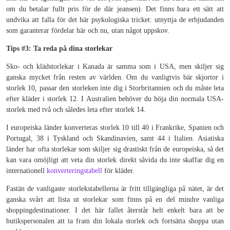
om du betalar fullt pris för de där jeansen). Det finns bara ett sätt att
undvika att falla för det här psykologiska tricket: utnyttja de erbjudanden
som garanterar fördelar här och nu, utan något uppskov.
Tips #3: Ta reda på dina storlekar
Sko- och klädstorlekar i Kanada är samma som i USA, men skiljer sig
ganska mycket från resten av världen. Om du vanligtvis bär skjortor i
storlek 10, passar den storleken inte dig i Storbritannien och du måste leta
efter kläder i storlek 12. I Australien behöver du höja din normala USA-
storlek med två och således leta efter storlek 14.
I europeiska länder konverteras storlek 10 till 40 i Frankrike, Spanien och
Portugal, 38 i Tyskland och Skandinavien, samt 44 i Italien. Asiatiska
länder har ofta storlekar som skiljer sig drastiskt från de europeiska, så det
kan vara omöjligt att veta din storlek direkt såvida du inte skaffar dig en
internationell
konverteringstabell
för kläder.
Fastän de vanligaste storlekstabellerna är fritt tillgängliga på nätet, är det
ganska svårt att lista ut storlekar som finns på en del mindre vanliga
shoppingdestinationer. I det här fallet återstår helt enkelt bara att be
butikspersonalen att ta fram din lokala storlek och fortsätta shoppa utan