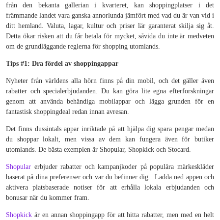
från den bekanta gallerian i kvarteret, kan shoppingplatser i det
främmande landet vara ganska annorlunda jämfört med vad du är van vid i
ditt hemland. Valuta, lagar, kultur och priser lär garanterat skilja sig åt.
Detta ökar risken att du får betala för mycket, såvida du inte är medveten
om de grundläggande reglerna för shopping utomlands.
Tips #1: Dra fördel av shoppingappar
Nyheter från världens alla hörn finns på din mobil, och det gäller även
rabatter och specialerbjudanden. Du kan göra lite egna efterforskningar
genom att använda behändiga mobilappar och lägga grunden för en
fantastisk shoppingdeal redan innan avresan.
Det finns dussintals appar inriktade på att hjälpa dig spara pengar medan
du shoppar lokalt, men vissa av dem kan fungera även för butiker
utomlands. De bästa exemplen är Shopular, Shopkick och Stocard.
Shopular
erbjuder rabatter och kampanjkoder på populära märkeskläder
baserat på dina preferenser och var du befinner dig. Ladda ned appen och
aktivera platsbaserade notiser för att erhålla lokala erbjudanden och
bonusar när du kommer fram.
Shopkick
är en annan shoppingapp för att hitta rabatter, men med en helt