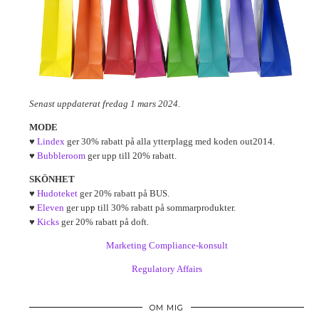
Senast uppdaterat fredag 1 mars 2024.
MODE
♥
Lindex
ger 30% rabatt på alla ytterplagg med koden out2014.
♥
Bubbleroom
ger upp till 20% rabatt.
SKÖNHET
♥
Hudoteket
ger 20% rabatt på BUS.
♥
Eleven
ger upp till 30% rabatt på sommarprodukter.
♥
Kicks
ger 20% rabatt på doft.
Marketing Compliance-konsult
Regulatory Affairs
OM MIG