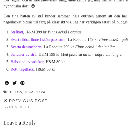
Det regnar och är inte jättevarmt idag, ändå kände jag mig manad att ta fr
hypnotiska doft. 😉
Den fina hatten av strå binder samman hela outfiten genom att den har 
nagellacket bidrar till färg på klassiskt vis. Jag har verkligen satsat på budget
Stråhatt
, H&M 399 kr
Finns också i orange.
Svart ribbat linne i skön passform
, La Redoute 149 kr
Finns också i gult
Svarta denimshorts
, La Redoute 299 kr
Finns också i denimblått.
Sandaler av strå
, H&M 199 kr
Med platå så du blir några cm längre.
Halsband av snäckor
, H&M 80 kr
Rött nagellack
, H&M 50 kr
ELLOS
,
H&M
,
STRÅ
PREVIOUS POST
SYRENDOFT
Leave a Reply