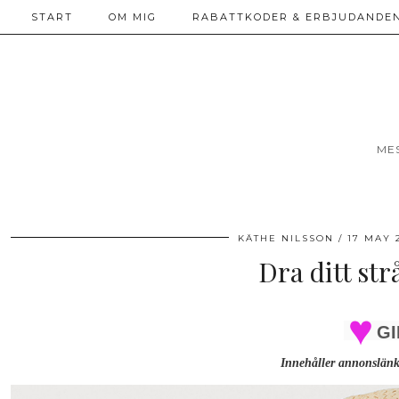
START
OM MIG
RABATTKODER & ERBJUDANDEN
ME
KÄTHE NILSSON
17 MAY 
Dra ditt strå
GI
Innehåller annonslänk