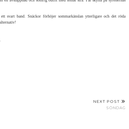
am en avslappnad och somrig outfit med temat strå. Får skylla på syrenernas
ett svart band. Snäckor förhöjer sommarkänslan ytterligare och det röda
alternativ!
.
NEXT POST
SÖNDAG