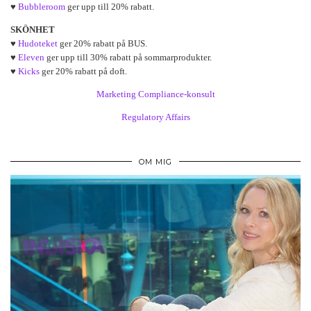
♥
Bubbleroom
ger upp till 20% rabatt.
SKÖNHET
♥
Hudoteket
ger 20% rabatt på BUS.
♥
Eleven
ger upp till 30% rabatt på sommarprodukter.
♥
Kicks
ger 20% rabatt på doft.
Marketing Compliance-konsult
Regulatory Affairs
OM MIG