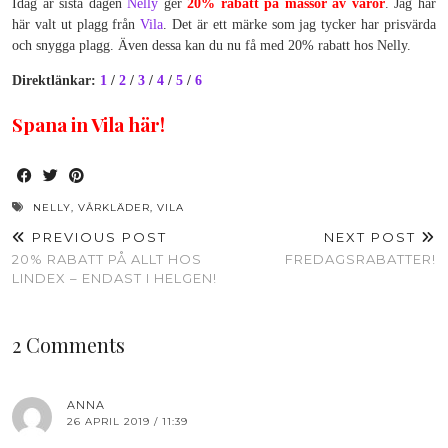
Idag är sista dagen
Nelly
ger
20% rabatt på massor av varor
. Jag har
här valt ut plagg från
Vila
. Det är ett märke som jag tycker har prisvärda
och snygga plagg. Även dessa kan du nu få med 20% rabatt hos Nelly.
Direktlänkar:
1
/
2
/
3
/
4
/
5
/
6
Spana in Vila här!
NELLY
,
VÅRKLÄDER
,
VILA
PREVIOUS POST
NEXT POST
20% RABATT PÅ ALLT HOS
FREDAGSRABATTER!
LINDEX – ENDAST I HELGEN!
2 Comments
ANNA
26 APRIL 2019 / 11:39