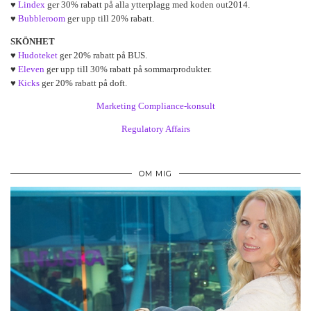
♥
Lindex
ger 30% rabatt på alla ytterplagg med koden out2014.
♥
Bubbleroom
ger upp till 20% rabatt.
SKÖNHET
♥
Hudoteket
ger 20% rabatt på BUS.
♥
Eleven
ger upp till 30% rabatt på sommarprodukter.
♥
Kicks
ger 20% rabatt på doft.
Marketing Compliance-konsult
Regulatory Affairs
OM MIG