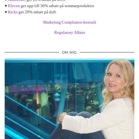
♥
Eleven
ger upp till 30% rabatt på sommarprodukter.
♥
Kicks
ger 20% rabatt på doft.
Marketing Compliance-konsult
Regulatory Affairs
OM MIG