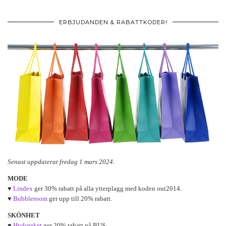
ERBJUDANDEN & RABATTKODER!
Senast uppdaterat fredag 1 mars 2024.
MODE
♥
Lindex
ger 30% rabatt på alla ytterplagg med koden out2014.
♥
Bubbleroom
ger upp till 20% rabatt.
SKÖNHET
♥
Hudoteket
ger 20% rabatt på BUS.