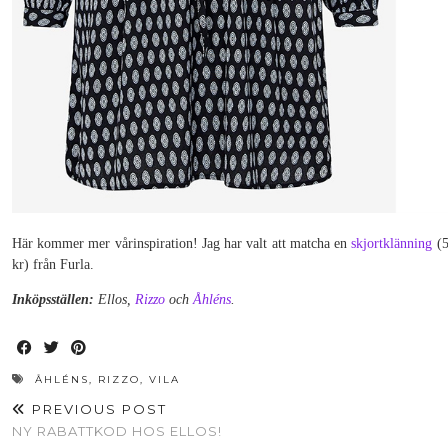
Här kommer mer vårinspiration! Jag har valt att matcha en
skjortklänning
(5
kr) från Furla.
Inköpsställen:
Ellos,
Rizzo
och
Åhléns
.
ÅHLÉNS
,
RIZZO
,
VILA
PREVIOUS POST
NY RABATTKOD HOS ELLOS!