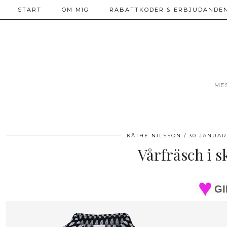
START
OM MIG
RABATTKODER & ERBJUDANDEN
ME
KÄTHE NILSSON
30 JANUAR
Vårfräsch i s
GI