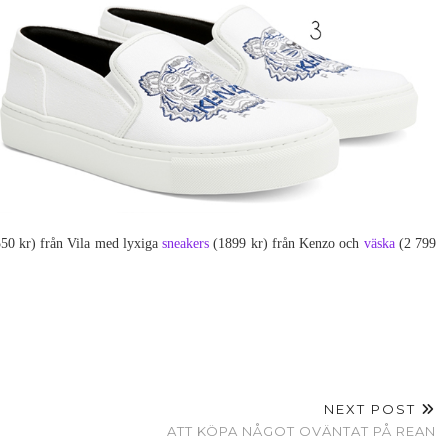
50 kr) från Vila med lyxiga
sneakers
(1899 kr) från Kenzo och
väska
(2 799
NEXT POST
ATT KÖPA NÅGOT OVÄNTAT PÅ REAN