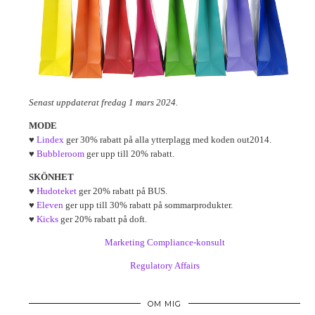
Senast uppdaterat fredag 1 mars 2024.
MODE
♥
Lindex
ger 30% rabatt på alla ytterplagg med koden out2014.
♥
Bubbleroom
ger upp till 20% rabatt.
SKÖNHET
♥
Hudoteket
ger 20% rabatt på BUS.
♥
Eleven
ger upp till 30% rabatt på sommarprodukter.
♥
Kicks
ger 20% rabatt på doft.
Marketing Compliance-konsult
Regulatory Affairs
OM MIG