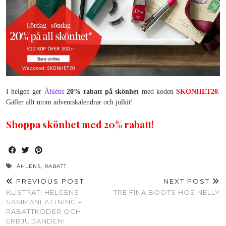
I helgen ger
Åhléns
20% rabatt på skönhet
med koden
SKONHET20
.
Gäller allt utom adventskalendrar och julkit!
Shoppa skönhet med 20% rabatt!
ÅHLÉNS
,
RABATT
PREVIOUS POST
NEXT POST
KLISTRAT! HELGENS
TRE FINA BOOTS HOS NELLY
SAMMANFATTNING –
RABATTKODER OCH
ERBJUDANDEN!