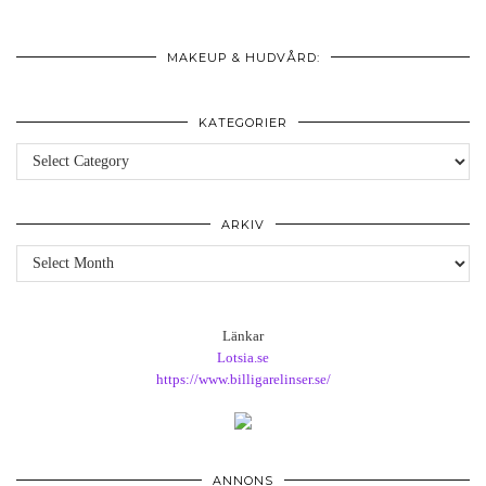
MAKEUP & HUDVÅRD:
KATEGORIER
Kategorier
ARKIV
Arkiv
Länkar
Lotsia.se
https://www.billigarelinser.se/
ANNONS