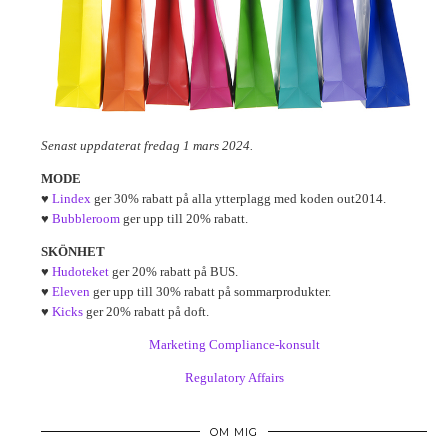
Senast uppdaterat fredag 1 mars 2024.
MODE
♥
Lindex
ger 30% rabatt på alla ytterplagg med koden out2014.
♥
Bubbleroom
ger upp till 20% rabatt.
SKÖNHET
♥
Hudoteket
ger 20% rabatt på BUS.
♥
Eleven
ger upp till 30% rabatt på sommarprodukter.
♥
Kicks
ger 20% rabatt på doft.
Marketing Compliance-konsult
Regulatory Affairs
OM MIG