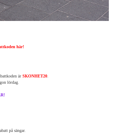
attkoden här!
abattkoden är
SKONHET20
.
gon lördag.
ÄR!
abatt på sängar.