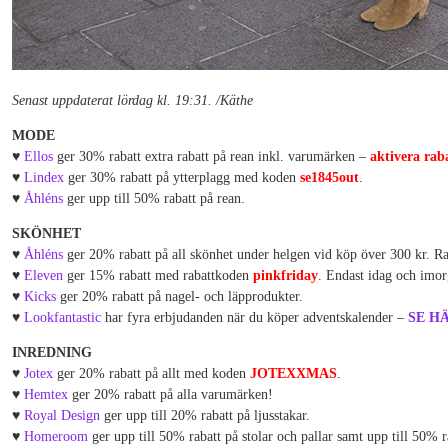
Senast uppdaterat lördag kl. 19:31. /Käthe
MODE
♥
Ellos
ger 30% rabatt extra rabatt på rean inkl. varumärken –
aktivera rab
♥
Lindex
ger 30% rabatt på ytterplagg med koden
se1845out
.
♥
Åhléns
ger upp till 50% rabatt på rean.
SKÖNHET
♥
Åhléns
ger 20% rabatt på all skönhet under helgen vid köp över 300 kr. R
♥
Eleven
ger 15% rabatt med rabattkoden
pinkfriday
. Endast idag och imor
♥
Kicks
ger 20% rabatt på nagel- och läpprodukter.
♥
Lookfantastic
har fyra erbjudanden när du köper adventskalender –
SE H
INREDNING
♥
Jotex
ger 20% rabatt på allt med koden
JOTEXXMAS
.
♥
Hemtex
ger 20% rabatt på alla varumärken!
♥
Royal Design
ger upp till 20% rabatt på ljusstakar.
♥
Homeroom
ger upp till 50% rabatt på stolar och pallar samt upp till 50% r