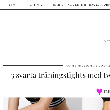
START
OM MIG
RABATTKODER & ERBJUDANDEN
ME
KÄTHE NILSSON
8 JULY 
3 svarta träningstights med tw
GI