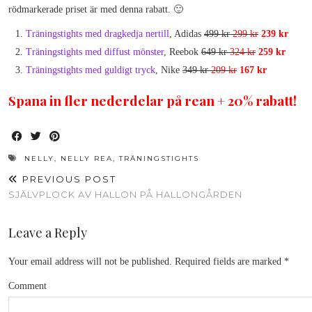
rödmarkerade priset är med denna rabatt. 🙂
Träningstights med dragkedja nertill
, Adidas
499 kr
299 kr
239 kr
Träningstights med diffust mönster
, Reebok
649 kr
324 kr
259 kr
Träningstights med guldigt tryck
, Nike
349 kr
209 kr
167 kr
Spana in fler nederdelar på rean + 20% rabatt!
NELLY
,
NELLY REA
,
TRÄNINGSTIGHTS
PREVIOUS POST
SJÄLVPLOCK AV HALLON PÅ HALLONGÅRDEN
Leave a Reply
Your email address will not be published.
Required fields are marked
*
Comment