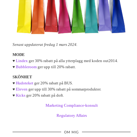
Senast uppdaterat fredag 1 mars 2024.
MODE
♥
Lindex
ger 30% rabatt på alla ytterplagg med koden out2014.
♥
Bubbleroom
ger upp till 20% rabatt.
SKÖNHET
♥
Hudoteket
ger 20% rabatt på BUS.
♥
Eleven
ger upp till 30% rabatt på sommarprodukter.
♥
Kicks
ger 20% rabatt på doft.
Marketing Compliance-konsult
Regulatory Affairs
OM MIG