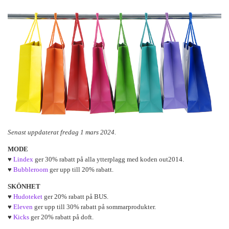
Senast uppdaterat fredag 1 mars 2024.
MODE
♥
Lindex
ger 30% rabatt på alla ytterplagg med koden out2014.
♥
Bubbleroom
ger upp till 20% rabatt.
SKÖNHET
♥
Hudoteket
ger 20% rabatt på BUS.
♥
Eleven
ger upp till 30% rabatt på sommarprodukter.
♥
Kicks
ger 20% rabatt på doft.