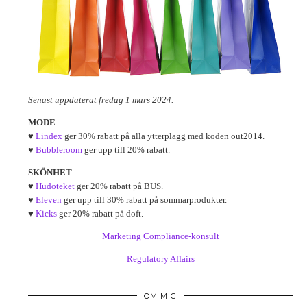
Senast uppdaterat fredag 1 mars 2024.
MODE
♥
Lindex
ger 30% rabatt på alla ytterplagg med koden out2014.
♥
Bubbleroom
ger upp till 20% rabatt.
SKÖNHET
♥
Hudoteket
ger 20% rabatt på BUS.
♥
Eleven
ger upp till 30% rabatt på sommarprodukter.
♥
Kicks
ger 20% rabatt på doft.
Marketing Compliance-konsult
Regulatory Affairs
OM MIG