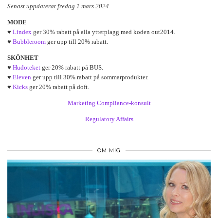
Senast uppdaterat fredag 1 mars 2024.
MODE
♥
Lindex
ger 30% rabatt på alla ytterplagg med koden out2014.
♥
Bubbleroom
ger upp till 20% rabatt.
SKÖNHET
♥
Hudoteket
ger 20% rabatt på BUS.
♥
Eleven
ger upp till 30% rabatt på sommarprodukter.
♥
Kicks
ger 20% rabatt på doft.
Marketing Compliance-konsult
Regulatory Affairs
OM MIG