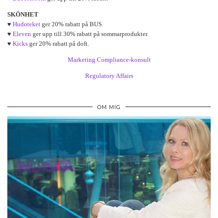
SKÖNHET
♥
Hudoteket
ger 20% rabatt på BUS.
♥
Eleven
ger upp till 30% rabatt på sommarprodukter.
♥
Kicks
ger 20% rabatt på doft.
Marketing Compliance-konsult
Regulatory Affairs
OM MIG