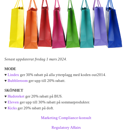
Senast uppdaterat fredag 1 mars 2024.
MODE
♥
Lindex
ger 30% rabatt på alla ytterplagg med koden out2014.
♥
Bubbleroom
ger upp till 20% rabatt.
SKÖNHET
♥
Hudoteket
ger 20% rabatt på BUS.
♥
Eleven
ger upp till 30% rabatt på sommarprodukter.
♥
Kicks
ger 20% rabatt på doft.
Marketing Compliance-konsult
Regulatory Affairs