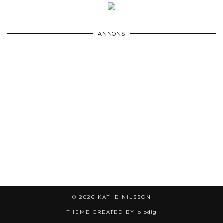
ANNONS
© 2026
KÄTHE NILSSON
THEME CREATED BY
pipdig