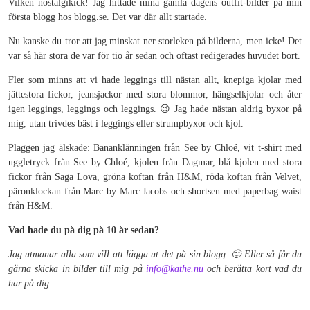
Vilken nostalgikick! Jag hittade mina gamla dagens outfit-bilder på min
första blogg hos blogg.se. Det var där allt startade.
Nu kanske du tror att jag minskat ner storleken på bilderna, men icke! Det
var så här stora de var för tio år sedan och oftast redigerades huvudet bort.
Fler som minns att vi hade leggings till nästan allt, knepiga kjolar med
jättestora fickor, jeansjackor med stora blommor, hängselkjolar och åter
igen leggings, leggings och leggings. 😉 Jag hade nästan aldrig byxor på
mig, utan trivdes bäst i leggings eller strumpbyxor och kjol.
Plaggen jag älskade: Bananklänningen från See by Chloé, vit t-shirt med
uggletryck från See by Chloé, kjolen från Dagmar, blå kjolen med stora
fickor från Saga Lova, gröna koftan från H&M, röda koftan från Velvet,
päronklockan från Marc by Marc Jacobs och shortsen med paperbag waist
från H&M.
Vad hade du på dig på 10 år sedan?
Jag utmanar alla som vill att lägga ut det på sin blogg. 🙂 Eller så får du
gärna skicka in bilder till mig på
info@kathe.nu
och berätta kort vad du
har på dig.