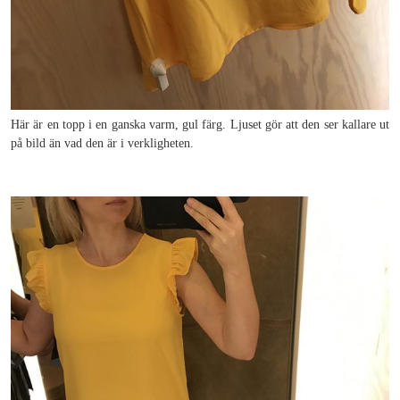
Här är en topp i en ganska varm, gul färg. Ljuset gör att den ser kallare ut
på bild än vad den är i verkligheten.