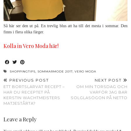
Så här ser den ut på. En trevlig blus att ha till det mesta i sommar. Den
finns i flera olika färger.
Kolla in Vero Moda här!
SHOPPINGTIPS
,
SOMMARMODE 2017
,
VERO MODA
PREVIOUS POST
NEXT POST
ETT BORTSLARVAT RECEPT –
OM MIN TORSDAG OCH
HAR DU RECEPTET PÅ
VARFÖR JAG BAR
KERSTIN WACHTMEISTERS
SOLGLASÖGON PÅ NETTO
MATJESTÅRTA?
Leave a Reply