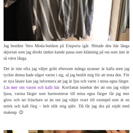
Jag besökte Vero Moda-butiken på Emporia igår. Hittade den här långa
skjortan som jag direkt tänkte kunde passa som klänning på oss som inte är
så värst långa.
Det är inte ofta jag väljer grått eftersom många nyanser är kalla men jag
tyckte denna hade något varmt i sig, så jag beslöt mig för att testa den. För
er nya läsare kan jag informera att jag är ljus och varm i mina egna färger.
Läs mer om varmt och kallt här.
Kortfattat innebär det att om jag väljer
ljusa, varma färger som harmonierar till mina egna färger får jag mer
glow och ser fräschare ut än om jag väljer svart till exempel som är en
mörk och kall färg – helt olik mig själv. Då får jag dra på rejält med
makeup. 😉