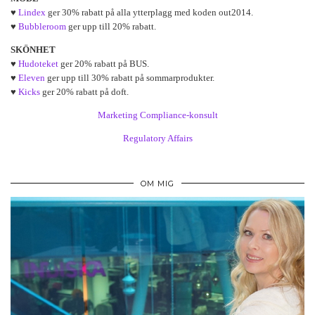
♥
Lindex
ger 30% rabatt på alla ytterplagg med koden out2014.
♥
Bubbleroom
ger upp till 20% rabatt.
SKÖNHET
♥
Hudoteket
ger 20% rabatt på BUS.
♥
Eleven
ger upp till 30% rabatt på sommarprodukter.
♥
Kicks
ger 20% rabatt på doft.
Marketing Compliance-konsult
Regulatory Affairs
OM MIG