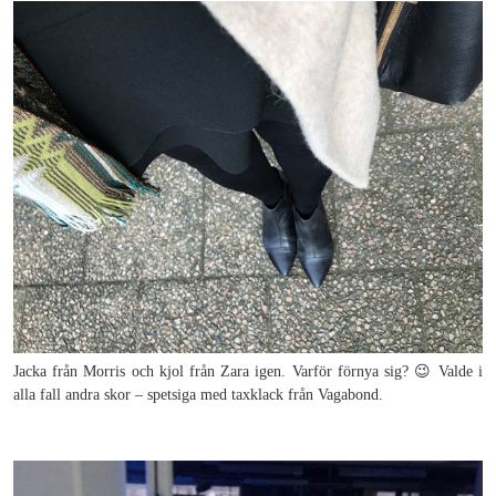
Jacka från Morris och kjol från Zara igen. Varför förnya sig? 😉 Valde i
alla fall andra skor – spetsiga med taxklack från Vagabond.