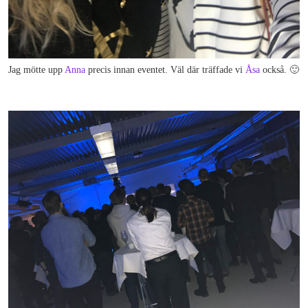
Jag mötte upp
Anna
precis innan eventet. Väl där träffade vi
Åsa
också. 🙂