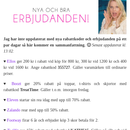
Jag har inte uppdaterat med nya rabattkoder och erbjudanden på ett
par dagar så här kommer en sammanfattning. 🙂
Senast uppdaterat kl.
13:02.
♥
Ellos
ger 200 kr i rabatt vid köp för 800 kr, 300 kr vid 1200 kr och 400
kr vid 1600 kr. Ange rabattkod
355727
. Gäller varumärken till ordinarie
priser.
♥
Boozt
ger 20% rabatt på toppar, t-shirts och skjortor med
rabattkod
TreatTime
. Gäller t.o.m. imorgon fredag.
♥
Eleven
startar sin rea idag med upp till 70% rabatt.
♥
Zalando
rear med upp till 50% rabatt.
♥
Footway
firar 6 år och erbjuder köp 3 skor betala för 2.