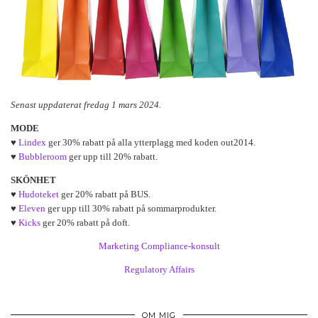
Senast uppdaterat fredag 1 mars 2024.
MODE
♥
Lindex
ger 30% rabatt på alla ytterplagg med koden out2014.
♥
Bubbleroom
ger upp till 20% rabatt.
SKÖNHET
♥
Hudoteket
ger 20% rabatt på BUS.
♥
Eleven
ger upp till 30% rabatt på sommarprodukter.
♥
Kicks
ger 20% rabatt på doft.
Marketing Compliance-konsult
Regulatory Affairs
OM MIG