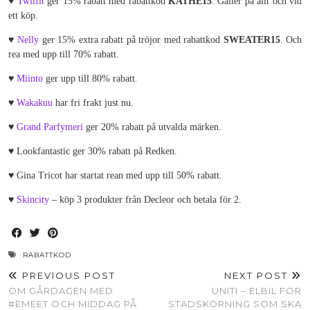
♥
Twilfit
ger 15% rabatt med rabattkod
KATHE15
. Gäller på allt och vid
ett köp.
♥
Nelly
ger 15% extra rabatt på tröjor med rabattkod
SWEATER15
. Och
rea med upp till 70% rabatt.
♥
Miinto
ger upp till 80% rabatt.
♥
Wakakuu
har fri frakt just nu.
♥
Grand Parfymeri
ger 20% rabatt på utvalda märken.
♥ Lookfantastic ger 30% rabatt på Redken.
♥ Gina Tricot har startat rean med upp till 50% rabatt.
♥
Skincity
– köp 3 produkter från Decleor och betala för 2.
RABATTKOD
PREVIOUS POST
NEXT POST
OM GÅRDAGEN MED
UNITI – ELBIL FÖR
#EMEET OCH MIDDAG PÅ
STADSKÖRNING SOM SKA