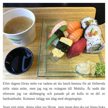
Efter dagens första möte var tanken att äta lunch hemma för att förbereda
inför nästa möte, men jag tog en svängom till Mobilia. Åt sushi där
eftersom jag var skithungrig och passade på att kolla in en del av
butiksutbudet. Kommer inlägg sen idag med shoppingtips.
Snart nytt möte, denna gång via Skype, men innan dess ska jag hinna boka