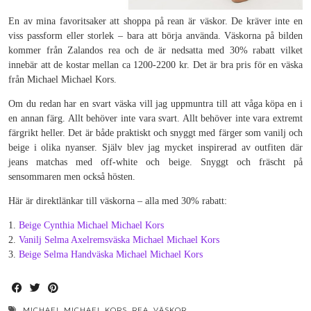
En av mina favoritsaker att shoppa på rean är väskor. De kräver inte en
viss passform eller storlek – bara att börja använda. Väskorna på bilden
kommer från Zalandos rea och de är nedsatta med 30% rabatt vilket
innebär att de kostar mellan ca 1200-2200 kr. Det är bra pris för en väska
från Michael Michael Kors.
Om du redan har en svart väska vill jag uppmuntra till att våga köpa en i
en annan färg. Allt behöver inte vara svart. Allt behöver inte vara extremt
färgrikt heller. Det är både praktiskt och snyggt med färger som vanilj och
beige i olika nyanser. Själv blev jag mycket inspirerad av outfiten där
jeans matchas med off-white och beige. Snyggt och fräscht på
sensommaren men också hösten.
Här är direktlänkar till väskorna – alla med 30% rabatt:
1.
Beige Cynthia Michael Michael Kors
2.
Vanilj Selma Axelremsväska Michael Michael Kors
3.
Beige Selma Handväska Michael Michael Kors
MICHAEL MICHAEL KORS
,
REA
,
VÄSKOR