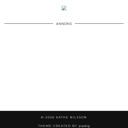
ANNONS
© 2026
KÄTHE NILSSON
THEME CREATED BY
pipdig