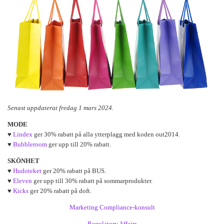
Senast uppdaterat fredag 1 mars 2024.
MODE
♥
Lindex
ger 30% rabatt på alla ytterplagg med koden out2014.
♥
Bubbleroom
ger upp till 20% rabatt.
SKÖNHET
♥
Hudoteket
ger 20% rabatt på BUS.
♥
Eleven
ger upp till 30% rabatt på sommarprodukter.
♥
Kicks
ger 20% rabatt på doft.
Marketing Compliance-konsult
Regulatory Affairs