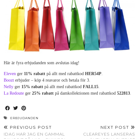
Här är fyra erbjudanden som avslutas idag!
Eleven
ger
11% rabatt
på allt med rabattkod
HER54P
.
Boozt
erbjuder – köp 4 reavaror och betala för 3.
Nelly
ger
15% rabatt
på allt med rabattkod
FALL15
.
La Redoute
ger
25% rabatt
på damkollektionen med rabattkod
522813
.
ERBJUDANDEN
PREVIOUS POST
NEXT POST
IDAG HAR JAG EN GAMMAL
CLEAREYES LANSERAS