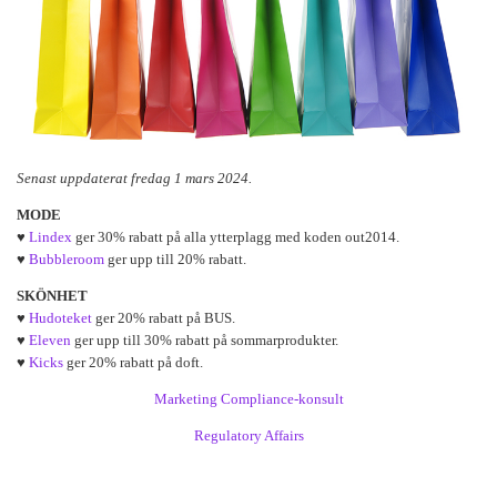
Senast uppdaterat fredag 1 mars 2024.
MODE
♥
Lindex
ger 30% rabatt på alla ytterplagg med koden out2014.
♥
Bubbleroom
ger upp till 20% rabatt.
SKÖNHET
♥
Hudoteket
ger 20% rabatt på BUS.
♥
Eleven
ger upp till 30% rabatt på sommarprodukter.
♥
Kicks
ger 20% rabatt på doft.
Marketing Compliance-konsult
Regulatory Affairs