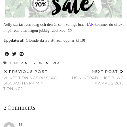
Nelly startar rean idag och den är som vanligt bra.
HÄR
kommer du direkt
in på rean utan någon jobbig rabattkod. 😉
Uppdaterat!
Glömde skriva att rean öppnar kl 10!
KLÄDER
,
NELLY
,
ONLINE
,
REA
PREVIOUS POST
NEXT POST
VILKET TIDNINGSOMSLAG
NOMINERAD I LIFE BLOG
SKA JAG HA PÅ MIN
AWARDS 2015
TIDNING?
2 Comments
M