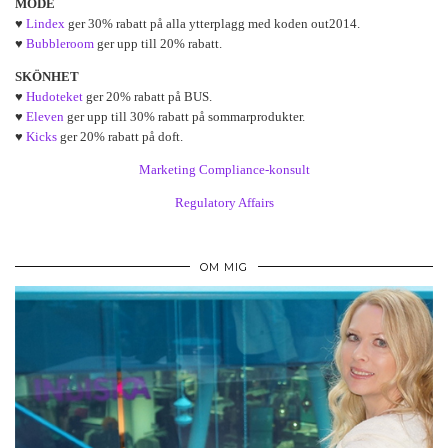
MODE
♥
Lindex
ger 30% rabatt på alla ytterplagg med koden out2014.
♥
Bubbleroom
ger upp till 20% rabatt.
SKÖNHET
♥
Hudoteket
ger 20% rabatt på BUS.
♥
Eleven
ger upp till 30% rabatt på sommarprodukter.
♥
Kicks
ger 20% rabatt på doft.
Marketing Compliance-konsult
Regulatory Affairs
OM MIG