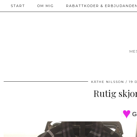
START
OM MIG
RABATTKODER & ERBJUDANDEN
ME
KÄTHE NILSSON
19 
Rutig skjo
G