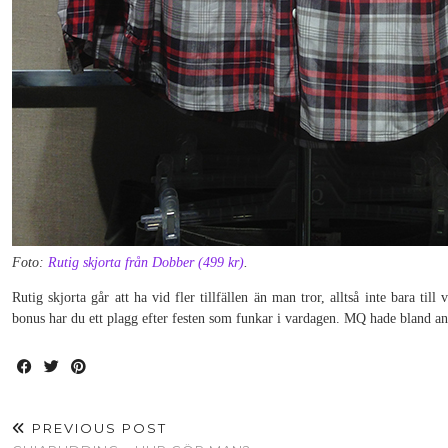
Foto:
Rutig skjorta från Dobber (499 kr)
.
Rutig skjorta går att ha vid fler tillfällen än man tror, alltså inte bara til
bonus har du ett plagg efter festen som funkar i vardagen. MQ hade bland ann
PREVIOUS POST