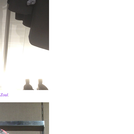
 Zoul
.