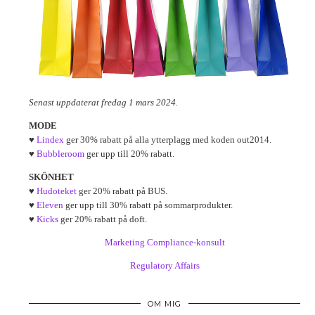
Senast uppdaterat fredag 1 mars 2024.
MODE
♥
Lindex
ger 30% rabatt på alla ytterplagg med koden out2014.
♥
Bubbleroom
ger upp till 20% rabatt.
SKÖNHET
♥
Hudoteket
ger 20% rabatt på BUS.
♥
Eleven
ger upp till 30% rabatt på sommarprodukter.
♥
Kicks
ger 20% rabatt på doft.
Marketing Compliance-konsult
Regulatory Affairs
OM MIG