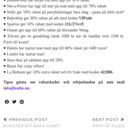
♥ Bubbleroom har börjat rea med upp till 50% rabatt.
♥ Net-a-Porter har lagt till mer på rean med upp till 70% rabatt.
♥ Nelly ger 50% rabatt på partyklänningar bara idag – passa på inför nyår!
♥ Babyshop ger 30% rabatt på allt med koden
VIPsale
.
♥ Spartoo ger 10% rabatt med koden
211c371cc9
.
♥ Outnet ger upp till 60% rabatt på Alexander Wang.
♥ Eleven ger en goodiebag värde 1000 kr när du handlar över 1100 kr.
Först till kvarn!
♥ Halens har startat rean med upp till 60% rabatt på 1400 varor!
♥ Lindex har startat rean!
♥ Asos ökar på rabatten upp till 50%.
♥ Boozt har crazy offers!
♥ La Redoute ger 10% extra rabatt och fri frakt med koden
422886
.
Tipsa gärna om rabattkoder och erbjudanden på min mail
info@kathe.nu
.
PREVIOUS POST
NEXT POST
KONSTEN ATT BÄRA SVART
PIPPI PÅ JULEN