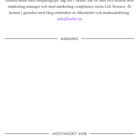
blanda mode med shoppingtips. Jag bor i Skåne, har tre barn och arbetar som
marketing manager och med marketing compliance inom Life Science. Är
kemist i grunden med lång erfarenhet av läkemedel och marknadsföring.
info@kathe.nu
ANNONS
HÖSTMODET 2018