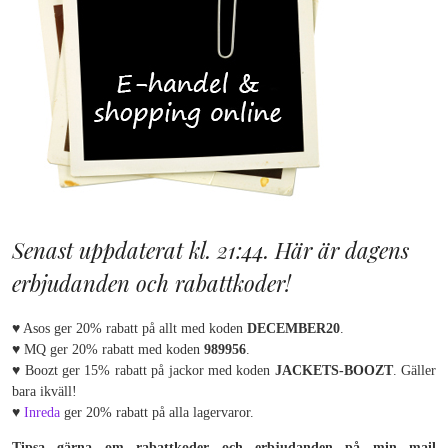
Senast uppdaterat kl. 21:44. Här är dagens
erbjudanden och rabattkoder!
♥ Asos ger 20% rabatt på allt med koden
DECEMBER20
.
♥ MQ ger 20% rabatt med koden
989956
.
♥ Boozt ger 15% rabatt på jackor med koden
JACKETS-BOOZT
. Gäller
bara ikväll!
♥
Inreda
ger 20% rabatt på alla lagervaror.
Tipsa gärna om rabattkoder och erbjudanden på min mail