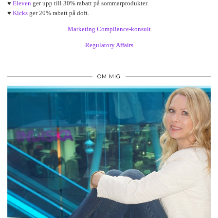
♥
Eleven
ger upp till 30% rabatt på sommarprodukter.
♥
Kicks
ger 20% rabatt på doft.
Marketing Compliance-konsult
Regulatory Affairs
OM MIG