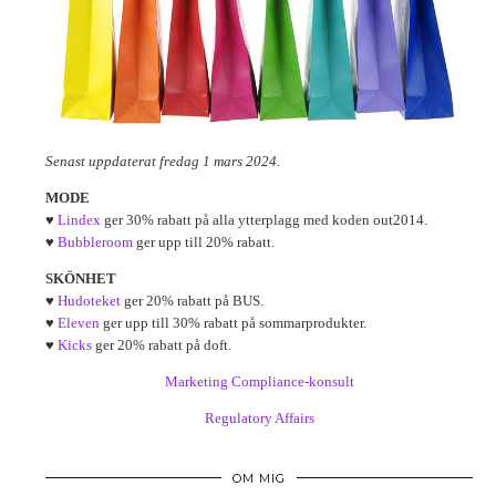
Senast uppdaterat fredag 1 mars 2024.
MODE
♥
Lindex
ger 30% rabatt på alla ytterplagg med koden out2014.
♥
Bubbleroom
ger upp till 20% rabatt.
SKÖNHET
♥
Hudoteket
ger 20% rabatt på BUS.
♥
Eleven
ger upp till 30% rabatt på sommarprodukter.
♥
Kicks
ger 20% rabatt på doft.
Marketing Compliance-konsult
Regulatory Affairs
OM MIG