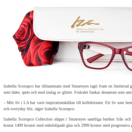
Izabella Scorupco har tillsammans med Smarteyes tagit fram en limiterad gl
som läder, spets och med inslag av glitter. Fodralet funkar dessutom som sm
– Mitt liv i LA har varit inspirationskällan till kollektionen. Ett liv som b
och everyday life, säger Izabella Scorupco.
Izabella Scorupco Collection släpps i Smarteyes samtliga butiker från och
kostar 1499 kronor med enkelslipade glas och 2999 kronor med progressiva g