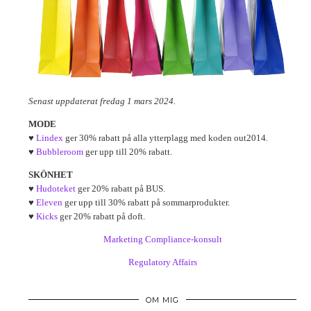
Senast uppdaterat fredag 1 mars 2024.
MODE
♥
Lindex
ger 30% rabatt på alla ytterplagg med koden out2014.
♥
Bubbleroom
ger upp till 20% rabatt.
SKÖNHET
♥
Hudoteket
ger 20% rabatt på BUS.
♥
Eleven
ger upp till 30% rabatt på sommarprodukter.
♥
Kicks
ger 20% rabatt på doft.
Marketing Compliance-konsult
Regulatory Affairs
OM MIG