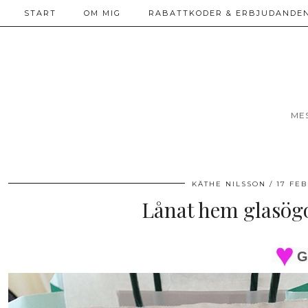
START
OM MIG
RABATTKODER & ERBJUDANDEN
ME
KÄTHE NILSSON
17 FE
Lånat hem glasögo
G