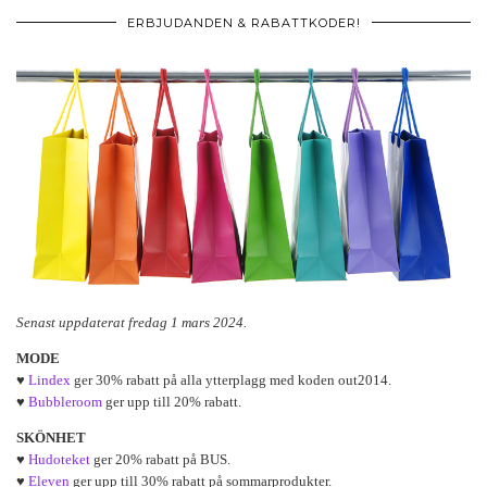
ERBJUDANDEN & RABATTKODER!
Senast uppdaterat fredag 1 mars 2024.
MODE
♥
Lindex
ger 30% rabatt på alla ytterplagg med koden out2014.
♥
Bubbleroom
ger upp till 20% rabatt.
SKÖNHET
♥
Hudoteket
ger 20% rabatt på BUS.
♥
Eleven
ger upp till 30% rabatt på sommarprodukter.