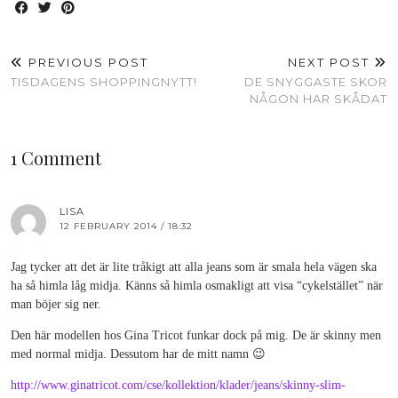
PREVIOUS POST
NEXT POST
TISDAGENS SHOPPINGNYTT!
DE SNYGGASTE SKOR
NÅGON HAR SKÅDAT
1 Comment
LISA
12 FEBRUARY 2014 / 18:32
Jag tycker att det är lite tråkigt att alla jeans som är smala hela vägen ska
ha så himla låg midja. Känns så himla osmakligt att visa “cykelstället” när
man böjer sig ner.
Den här modellen hos Gina Tricot funkar dock på mig. De är skinny men
med normal midja. Dessutom har de mitt namn 😉
http://www.ginatricot.com/cse/kollektion/klader/jeans/skinny-slim-