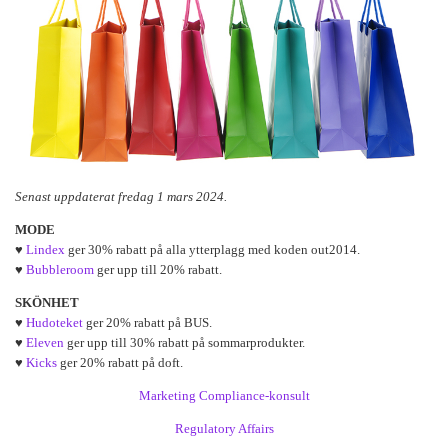
Senast uppdaterat fredag 1 mars 2024.
MODE
♥
Lindex
ger 30% rabatt på alla ytterplagg med koden out2014.
♥
Bubbleroom
ger upp till 20% rabatt.
SKÖNHET
♥
Hudoteket
ger 20% rabatt på BUS.
♥
Eleven
ger upp till 30% rabatt på sommarprodukter.
♥
Kicks
ger 20% rabatt på doft.
Marketing Compliance-konsult
Regulatory Affairs