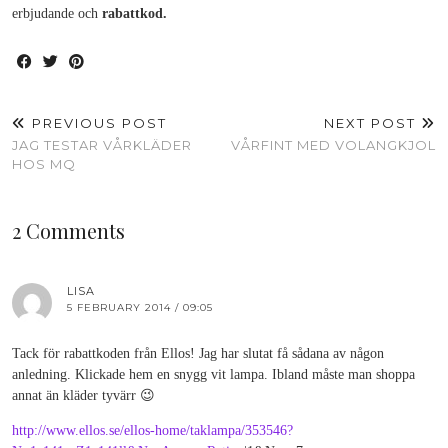
erbjudande och
rabattkod.
PREVIOUS POST
NEXT POST
JAG TESTAR VÅRKLÄDER
VÅRFINT MED VOLANGKJOL
HOS MQ
2 Comments
LISA
5 FEBRUARY 2014 / 09:05
Tack för rabattkoden från Ellos! Jag har slutat få sådana av någon
anledning. Klickade hem en snygg vit lampa. Ibland måste man shoppa
annat än kläder tyvärr 😉
http://www.ellos.se/ellos-home/taklampa/353546?