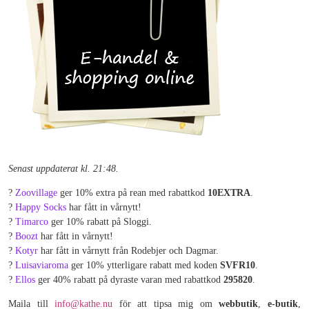
Senast uppdaterat kl. 21:48.
?
Zoovillage
ger 10% extra på rean med rabattkod
10EXTRA
.
?
Happy Socks
har fått in vårnytt!
?
Timarco
ger 10% rabatt på Sloggi.
?
Boozt
har fått in vårnytt!
?
Kotyr
har fått in vårnytt från Rodebjer och Dagmar.
?
Luisaviaroma
ger 10% ytterligare rabatt med koden
SVFR10
.
?
Ellos
ger 40% rabatt på dyraste varan med rabattkod
295820
.
Maila till
info@kathe.nu
för att tipsa mig om
webbutik
,
e-butik
,