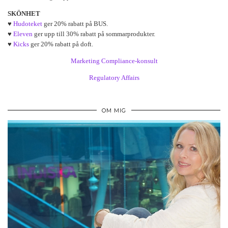
SKÖNHET
♥
Hudoteket
ger 20% rabatt på BUS.
♥
Eleven
ger upp till 30% rabatt på sommarprodukter.
♥
Kicks
ger 20% rabatt på doft.
Marketing Compliance-konsult
Regulatory Affairs
OM MIG