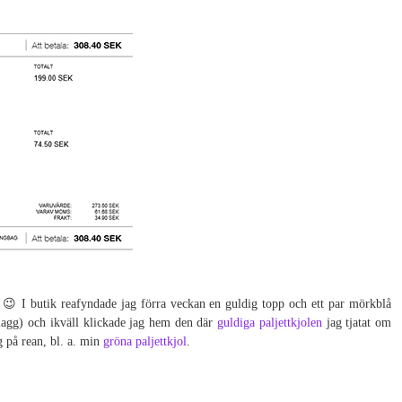
. 😉 I butik reafyndade jag förra veckan en guldig topp och ett par mörkblå
lagg) och ikväll klickade jag hem den där
guldiga paljettkjolen
jag tjatat om
g på rean, bl. a. min
gröna paljettkjol
.