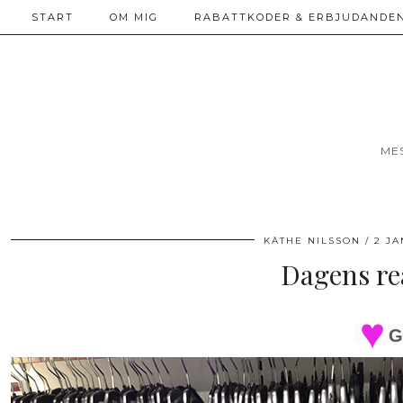
START
OM MIG
RABATTKODER & ERBJUDANDEN
ME
KÄTHE NILSSON
2 JA
Dagens re
G