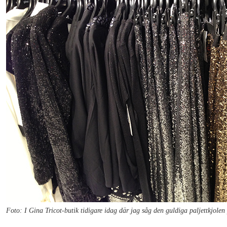
Foto: I Gina Tricot-butik tidigare idag där jag såg den guldiga paljettkjolen 