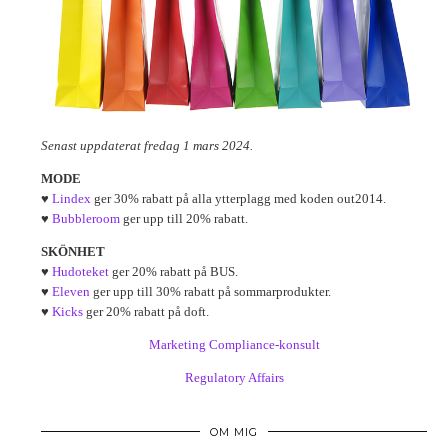
Senast uppdaterat fredag 1 mars 2024.
MODE
♥
Lindex
ger 30% rabatt på alla ytterplagg med koden out2014.
♥
Bubbleroom
ger upp till 20% rabatt.
SKÖNHET
♥
Hudoteket
ger 20% rabatt på BUS.
♥
Eleven
ger upp till 30% rabatt på sommarprodukter.
♥
Kicks
ger 20% rabatt på doft.
Marketing Compliance-konsult
Regulatory Affairs
OM MIG