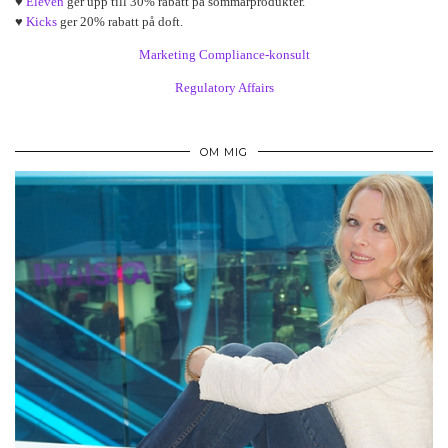
♥
Eleven
ger upp till 30% rabatt på sommarprodukter.
♥
Kicks
ger 20% rabatt på doft.
Marketing Compliance-konsult
Regulatory Affairs
OM MIG