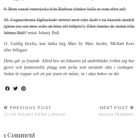
9. Brun vaxad vinterjacka från Barbour (tänker kolla in rean efter jul)
10. Cognacsbruna lågklackade stövlar med rakt skaft i en klassisk modell
(gärna rea sen men svårt att hitta till fullpris!). Eller kanske de nedan från
Johnny Bull?
testar Johnny Bull
11. Guldig klocka, kan tänka mig Marc by Marc Jacobs, Michael Kors
eller billigare.
Detta går ju lysande. Alltid bra att fokusera på underkläder (vilket jag har
gjort) och funktionella plagg som jacka som används ofta i vardagen.
Sedan är toppar och ett par jeans ett måste, är i akut behov av det.
PREVIOUS POST
NEXT POST
STOR INSEKT FRÅN LANVIN
INGEN TRÄNING
1 Comment