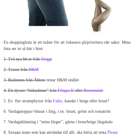
En shoppinglista är ett måste för att fokusera på/prioritera rätt saker. Mina
lista ser ut så här i höst:
1. Två nya bh:ar från
Sloggi
2. Trosor från
H&M
3. Baslinnen från Åhlens
testar H&M istället
4. Ett dyrare “finbaslinne” från
Filippa K
eller
Rosemunde
5. Ev. fler strumpbyxor från
Falke
, kanske i beige eller brunt?
6. Vardagstoppar/-blusar i färg, t.ex. brunt, grönt och tomatrött
7. Vardagsklänning i “mina färger”, gärna i brun/beige färgskala
8. Snygga jeans som kan användas till allt, ska börja att testa
Please