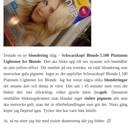
Testade en ny
blondering
idag –
Schwarzkopf Blonde L100 Platinum
Lightener Ice Blonde
. Den ska bleka upp till sex nyanser och innehåller
en anti-yellow-effect. Det innebär på ren svenska; en rejäl blondering som
motverkar gula pigment. Inget av det uppfyller Schwarzkopf Blonde L100
Platinum Lightener Ice Blonde. Jag har testat några olika
blonderingar
det senaste året och denna är värst. Den satt i 45 minuter men trots det
blekte den inte tillräckligt vilket gjorde håret ljus
gult
. Dessutom
innehåller blekningskrämen man blandar inget
violett pigment
alls som
ska motverka gult, utan det är efterbehandlingen som gör det. Nästa gång
köper jag Depend igen. Tycker den har varit bäst hittills.
Ja, så nu sitter jag här med violett skumtoning där jag blekte. 😉