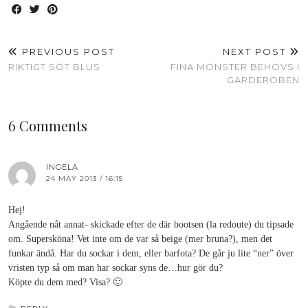
PREVIOUS POST
NEXT POST
RIKTIGT SÖT BLUS
FINA MÖNSTER BEHÖVS I
GARDEROBEN
6 Comments
INGELA
24 MAY 2013 / 16:15
Hej!
Angående nåt annat- skickade efter de där bootsen (la redoute) du tipsade
om. Supersköna! Vet inte om de var så beige (mer bruna?), men det
funkar ändå. Har du sockar i dem, eller barfota? De går ju lite “ner” över
vristen typ så om man har sockar syns de…hur gör du?
Köpte du dem med? Visa? 🙂