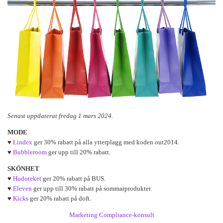
Senast uppdaterat fredag 1 mars 2024.
MODE
♥
Lindex
ger 30% rabatt på alla ytterplagg med koden out2014.
♥
Bubbleroom
ger upp till 20% rabatt.
SKÖNHET
♥
Hudoteket
ger 20% rabatt på BUS.
♥
Eleven
ger upp till 30% rabatt på sommarprodukter.
♥
Kicks
ger 20% rabatt på doft.
Marketing Compliance-konsult