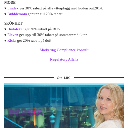
MODE
♥
Lindex
ger 30% rabatt på alla ytterplagg med koden out2014.
♥
Bubbleroom
ger upp till 20% rabatt.
SKÖNHET
♥
Hudoteket
ger 20% rabatt på BUS.
♥
Eleven
ger upp till 30% rabatt på sommarprodukter.
♥
Kicks
ger 20% rabatt på doft.
Marketing Compliance-konsult
Regulatory Affairs
OM MIG