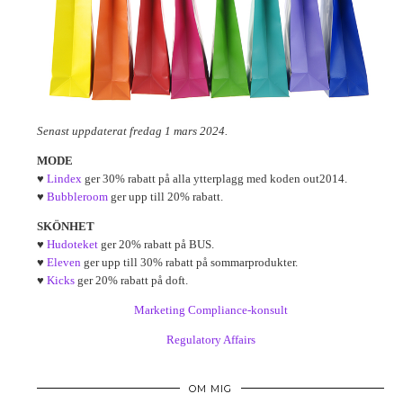
Senast uppdaterat fredag 1 mars 2024.
MODE
♥
Lindex
ger 30% rabatt på alla ytterplagg med koden out2014.
♥
Bubbleroom
ger upp till 20% rabatt.
SKÖNHET
♥
Hudoteket
ger 20% rabatt på BUS.
♥
Eleven
ger upp till 30% rabatt på sommarprodukter.
♥
Kicks
ger 20% rabatt på doft.
Marketing Compliance-konsult
Regulatory Affairs
OM MIG