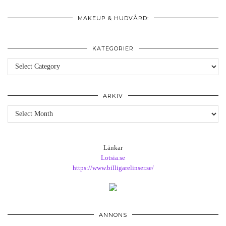
MAKEUP & HUDVÅRD:
KATEGORIER
Kategorier
ARKIV
Arkiv
Länkar
Lotsia.se
https://www.billigarelinser.se/
ANNONS