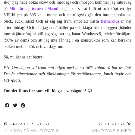
skoj (jag hade bokat skow och middag) och imorgon kommer jag inte iväg
på
Mitt företag-turnén i Mamö
. Jag hade satsat fullt ut och köpt en dyr
VIP-biljett på 695 kr + moms och naturligtvis går den inte att boka av.
Suck, suck, suck! Och så såg jag fram emot att träffa
Bernardica
en hel
eftermiddag! Och när jag ändå håller på och klaga här i bloggen (händer
inte så jätteofta) så vill jag säga att jag hatar Windows 8, telefonförsäljare
(90% av dem) och att jag inte får tag i en konstruktör som kan beräkna
balken mellan kök och vardagsrum.
Så, nu känns det bättre!
P.S. Om någon vill köpa min biljett med minst 50% rabatt så hör av dig!
Det är nätverkande och föreläsningar för småföretagare, lunch ingår och
VIP-plats.
Om det finns fler som vill klaga – varsågoda! 🙂
PREVIOUS POST
NEXT POST
MIN SYN PÅ WINDOWS 8
WINDOWS 8 MED