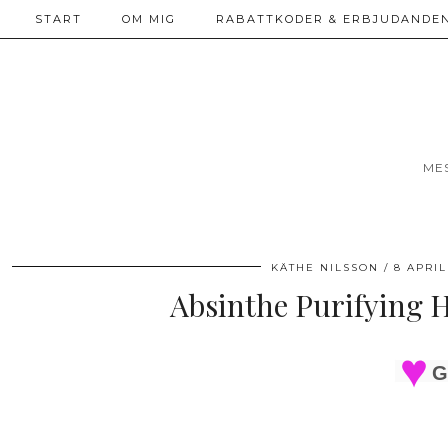
START
OM MIG
RABATTKODER & ERBJUDANDEN
ME
KÄTHE NILSSON
8 APRIL
Absinthe Purifying H
G