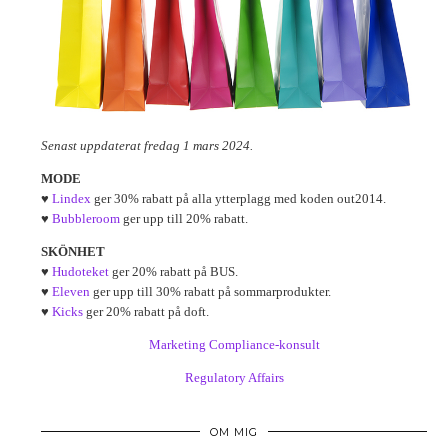
Senast uppdaterat fredag 1 mars 2024.
MODE
♥
Lindex
ger 30% rabatt på alla ytterplagg med koden out2014.
♥
Bubbleroom
ger upp till 20% rabatt.
SKÖNHET
♥
Hudoteket
ger 20% rabatt på BUS.
♥
Eleven
ger upp till 30% rabatt på sommarprodukter.
♥
Kicks
ger 20% rabatt på doft.
Marketing Compliance-konsult
Regulatory Affairs
OM MIG