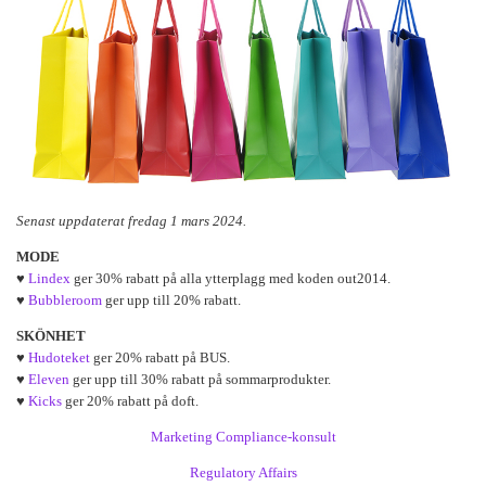
Senast uppdaterat fredag 1 mars 2024.
MODE
♥
Lindex
ger 30% rabatt på alla ytterplagg med koden out2014.
♥
Bubbleroom
ger upp till 20% rabatt.
SKÖNHET
♥
Hudoteket
ger 20% rabatt på BUS.
♥
Eleven
ger upp till 30% rabatt på sommarprodukter.
♥
Kicks
ger 20% rabatt på doft.
Marketing Compliance-konsult
Regulatory Affairs