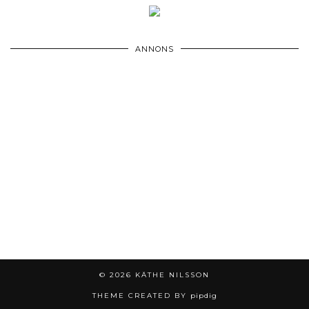
ANNONS
© 2026
KÄTHE NILSSON
THEME CREATED BY
pipdig