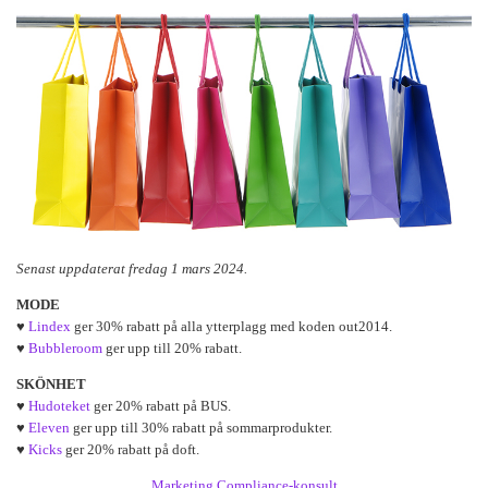
Senast uppdaterat fredag 1 mars 2024.
MODE
♥
Lindex
ger 30% rabatt på alla ytterplagg med koden out2014.
♥
Bubbleroom
ger upp till 20% rabatt.
SKÖNHET
♥
Hudoteket
ger 20% rabatt på BUS.
♥
Eleven
ger upp till 30% rabatt på sommarprodukter.
♥
Kicks
ger 20% rabatt på doft.
Marketing Compliance-konsult