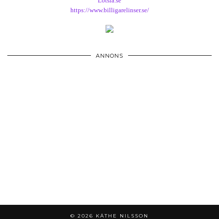
Lotsia.se
https://www.billigarelinser.se/
ANNONS
© 2026
KÄTHE NILSSON