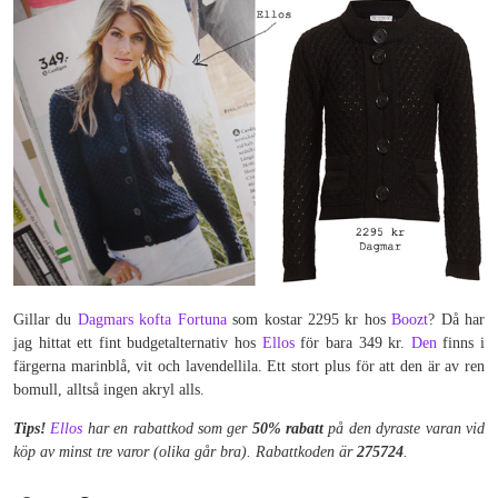
Gillar du
Dagmars kofta Fortuna
som kostar 2295 kr hos
Boozt
? Då har
jag hittat ett fint budgetalternativ hos
Ellos
för bara 349 kr.
Den
finns i
färgerna marinblå, vit och lavendellila. Ett stort plus för att den är av ren
bomull, alltså ingen akryl alls.
Tips!
Ellos
har en rabattkod som ger
50% rabatt
på den dyraste varan vid
köp av minst tre varor (olika går bra). Rabattkoden är
275724
.