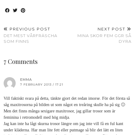
PREVIOUS POST
NEXT POST
DET MEST VÅRFRÄSCHA
MINA SKOR FEM GGR SÅ
SOM FINNS
DYRA
7 Comments
EMMA
7 FEBRUARY 2013 / 17:21
Vill faktiskt svara på detta, tänkte gjort det redan imorse. För det första så
såg maxitrosorna på bilden ut som något en treåring skulle ha på sig 🙂
Men det finns många sexigare maxitrosor, jag gillar trosor som är
feminina i retromodell med hög midja.
Jag kan inte ha lågt skurna trosor längre om jag inte vill få en ful kant
under kläderna. Har man lite fett eller putmage så blir det lätt en liten