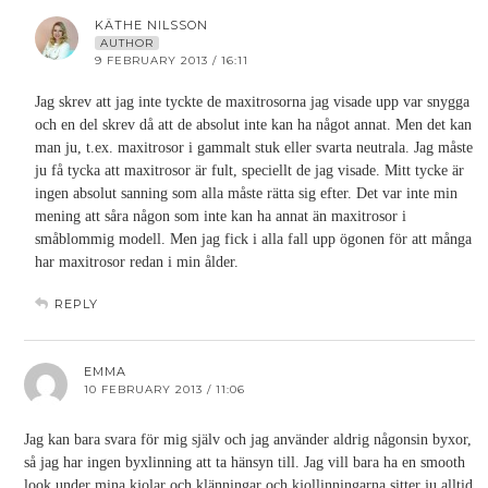
KÄTHE NILSSON
AUTHOR
9 FEBRUARY 2013 / 16:11
Jag skrev att jag inte tyckte de maxitrosorna jag visade upp var snygga
och en del skrev då att de absolut inte kan ha något annat. Men det kan
man ju, t.ex. maxitrosor i gammalt stuk eller svarta neutrala. Jag måste
ju få tycka att maxitrosor är fult, speciellt de jag visade. Mitt tycke är
ingen absolut sanning som alla måste rätta sig efter. Det var inte min
mening att såra någon som inte kan ha annat än maxitrosor i
småblommig modell. Men jag fick i alla fall upp ögonen för att många
har maxitrosor redan i min ålder.
REPLY
EMMA
10 FEBRUARY 2013 / 11:06
Jag kan bara svara för mig själv och jag använder aldrig någonsin byxor,
så jag har ingen byxlinning att ta hänsyn till. Jag vill bara ha en smooth
look under mina kjolar och klänningar och kjollinningarna sitter ju alltid