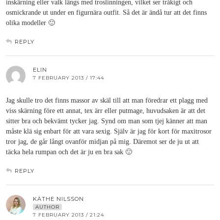
inskärning eller valk längs med troslinningen, vilket ser tråkigt och
osmickrande ut under en figurnära outfit. Så det är ändå tur att det finns
olika modeller 🙂
REPLY
ELIN
7 FEBRUARY 2013 / 17:44
Jag skulle tro det finns massor av skäl till att man föredrar ett plagg med
viss skärning före ett annat, tex ärr eller putmage, huvudsaken är att det
sitter bra och bekvämt tycker jag. Synd om man som tjej känner att man
måste klä sig enbart för att vara sexig. Själv är jag för kort för maxitrosor
tror jag, de går långt ovanför midjan på mig. Däremot ser de ju ut att
täcka hela rumpan och det är ju en bra sak 🙂
REPLY
KÄTHE NILSSON
AUTHOR
7 FEBRUARY 2013 / 21:24