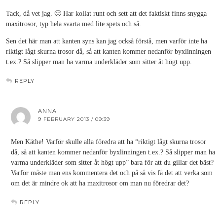
Tack, då vet jag. 🙂 Har kollat runt och sett att det faktiskt finns snygga
maxitrosor, typ hela svarta med lite spets och så.
Sen det här man att kanten syns kan jag också förstå, men varför inte ha
riktigt lågt skurna trosor då, så att kanten kommer nedanför byxlinningen
t.ex.? Så slipper man ha varma underkläder som sitter åt högt upp.
REPLY
ANNA
9 FEBRUARY 2013 / 09:39
Men Käthe! Varför skulle alla föredra att ha “riktigt lågt skurna trosor
då, så att kanten kommer nedanför byxlinningen t.ex.? Så slipper man ha
varma underkläder som sitter åt högt upp” bara för att du gillar det bäst?
Varför måste man ens kommentera det och på så vis få det att verka som
om det är mindre ok att ha maxitrosor om man nu föredrar det?
REPLY