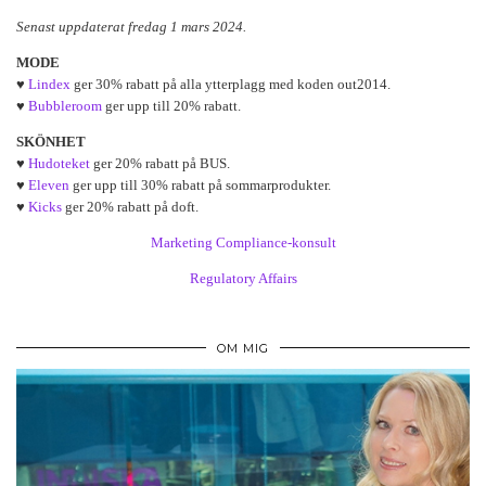
Senast uppdaterat fredag 1 mars 2024.
MODE
♥
Lindex
ger 30% rabatt på alla ytterplagg med koden out2014.
♥
Bubbleroom
ger upp till 20% rabatt.
SKÖNHET
♥
Hudoteket
ger 20% rabatt på BUS.
♥
Eleven
ger upp till 30% rabatt på sommarprodukter.
♥
Kicks
ger 20% rabatt på doft.
Marketing Compliance-konsult
Regulatory Affairs
OM MIG