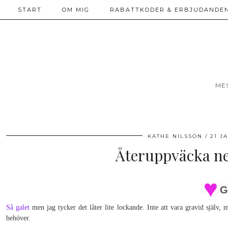
START
OM MIG
RABATTKODER & ERBJUDANDEN
ME
KÄTHE NILSSON
21 J
Återuppväcka ne
G
Så galet
men jag tycker det låter lite lockande. Inte att vara gravid själv, 
behöver.