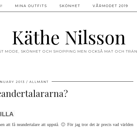
!
MINA OUTFITS
SKÖNHET
VÅRMODET 2019
Käthe Nilsson
ST MODE, SKÖNHET OCH SHOPPING MEN OCKSÅ MAT OCH TRÄN
ANUARY 2013
ALLMÄNT
andertalararna?
ILLA
men att få neandertalare att uppstå. 🙂 För jag tror det är precis vad världen