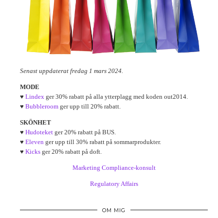
Senast uppdaterat fredag 1 mars 2024.
MODE
♥
Lindex
ger 30% rabatt på alla ytterplagg med koden out2014.
♥
Bubbleroom
ger upp till 20% rabatt.
SKÖNHET
♥
Hudoteket
ger 20% rabatt på BUS.
♥
Eleven
ger upp till 30% rabatt på sommarprodukter.
♥
Kicks
ger 20% rabatt på doft.
Marketing Compliance-konsult
Regulatory Affairs
OM MIG