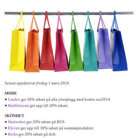
Senast uppdaterat fredag 1 mars 2024.
MODE
♥
Lindex
ger 30% rabatt på alla ytterplagg med koden out2014.
♥
Bubbleroom
ger upp till 20% rabatt.
SKÖNHET
♥
Hudoteket
ger 20% rabatt på BUS.
♥
Eleven
ger upp till 30% rabatt på sommarprodukter.
♥
Kicks
ger 20% rabatt på doft.