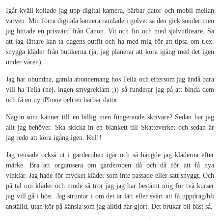
Igår kväll kollade jag upp digital kamera, bärbar dator och mobil mellan
varven. Min förra digitala kamera ramlade i golvet så den gick sönder men
jag hittade en prisvärd från Canon. Vit och fin och med självutlösare. Sa
att jag lättare kan ta dagens outfit och ha med mig för att tipsa om t.ex.
snygga kläder från butikerna (ja, jag planerar att köra igång med det igen
under våren).
Jag har obundna, gamla abonnemang hos Telia och eftersom jag ändå bara
vill ha Telia (nej, ingen smygreklam ;)) så funderar jag på att binda dem
och få en ny iPhone och en bärbar dator.
Någon som känner till en billig men fungerande skrivare? Sedan har jag
allt jag behöver. Ska skicka in en blankett till Skatteverket och sedan är
jag redo att köra igång igen. Kul!!
Jag rensade också ut i garderoben igår och så hängde jag kläderna efter
märke. Bra att organisera om garderoben då och då för att få nya
vinklar. Jag hade för mycket kläder som inte passade eller satt snyggt. Och
på tal om kläder och mode så tror jag jag har bestämt mig för två kurser
jag vill gå i höst. Jag struntar i om det är lätt eller svårt att få uppdrag/bli
anställd, utan kör på känsla som jag alltid har gjort. Det brukar bli bäst så.