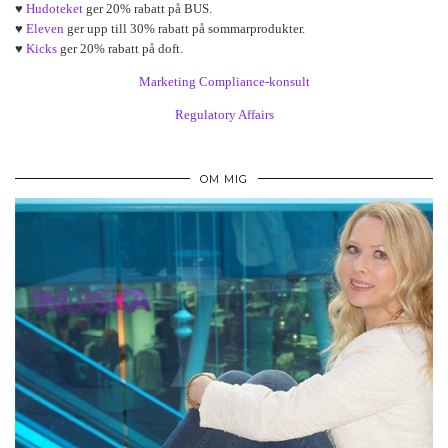
♥
Hudoteket
ger 20% rabatt på BUS.
♥
Eleven
ger upp till 30% rabatt på sommarprodukter.
♥
Kicks
ger 20% rabatt på doft.
Marketing Compliance-konsult
Regulatory Affairs
OM MIG