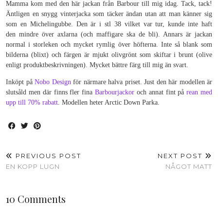
Mamma kom med den här jackan från Barbour till mig idag. Tack, tack!
Äntligen en snygg vinterjacka som täcker ändan utan att man känner sig
som en Michelingubbe. Den är i stl 38 vilket var tur, kunde inte haft
den mindre över axlarna (och maffigare ska de bli). Annars är jackan
normal i storleken och mycket rymlig över höfterna. Inte så blank som
bilderna (blixt) och färgen är mjukt olivgrönt som skiftar i brunt (olive
enligt produktbeskrivningen). Mycket bättre färg till mig än svart.
Inköpt på
Nobo Design
för närmare halva priset. Just den här modellen är
slutsåld men där finns fler fina
Barbourjackor
och annat fint på
rean med
upp till 70% rabatt
. Modellen heter Arctic Down Parka.
PREVIOUS POST
NEXT POST
EN KOPP LUGN
NÅGOT MATT
10 Comments