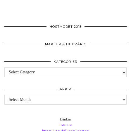
HÖSTMODET 2018
MAKEUP & HUDVÅRD:
KATEGORIER
Kategorier
ARKIV
Arkiv
Länkar
Lotsia.se
https://www.billigarelinser.se/