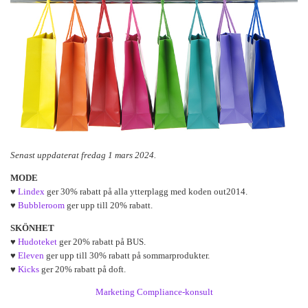
Senast uppdaterat fredag 1 mars 2024.
MODE
♥
Lindex
ger 30% rabatt på alla ytterplagg med koden out2014.
♥
Bubbleroom
ger upp till 20% rabatt.
SKÖNHET
♥
Hudoteket
ger 20% rabatt på BUS.
♥
Eleven
ger upp till 30% rabatt på sommarprodukter.
♥
Kicks
ger 20% rabatt på doft.
Marketing Compliance-konsult