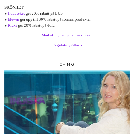
SKÖNHET
♥
Hudoteket
ger 20% rabatt på BUS.
♥
Eleven
ger upp till 30% rabatt på sommarprodukter.
♥
Kicks
ger 20% rabatt på doft.
Marketing Compliance-konsult
Regulatory Affairs
OM MIG