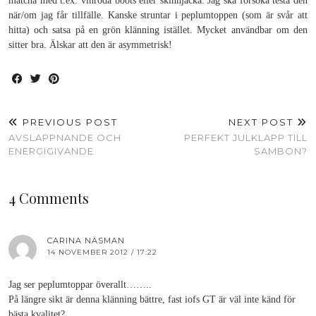
matcha med t.ex. vinröda boots eller skinnjacka. Jag ska försöka testa den
när/om jag får tillfälle. Kanske struntar i peplumtoppen (som är svår att
hitta) och satsa på en grön klänning istället. Mycket användbar om den
sitter bra. Älskar att den är asymmetrisk!
PREVIOUS POST
NEXT POST
AVSLAPPNANDE OCH
PERFEKT JULKLAPP TILL
ENERGIGIVANDE
SAMBON?
4 Comments
CARINA NÄSMAN
14 NOVEMBER 2012 / 17:22
Jag ser peplumtoppar överallt……..
På längre sikt är denna klänning bättre, fast iofs GT är väl inte känd för
bästa kvalitet?