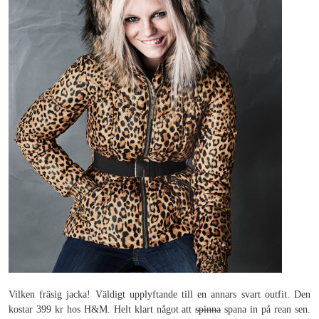
Vilken fräsig jacka! Väldigt upplyftande till en annars svart outfit. Den
kostar 399 kr hos H&M. Helt klart något att
spinna
spana in på rean sen.